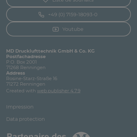
+49 (0) 7159-18093-0
Youtube
MD Drucklufttechnik GmbH & Co. KG
Postfachadresse
P.O. Box 2001
71268 Renningen
Address
Rosine-Starz-Straße 16
71272 Renningen
Created with
web.publisher 4.7.9
Impression
Data protection