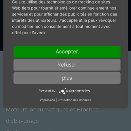
Ce site utilise des technologies de tracking de sites
+49 (0) 7159-18093-0
Web tiers pour fournir et améliorer continuellement nos
services et pour afficher des publicités en fonction des
intérêts des utilisateurs. J'accepte et je peux révoquer
ou modifier mon consentement à tout moment avec
Vers le formulaire de contact
effet pour l'avenir.
Accepter
Produits
Refuser
Broches de meulage électriques et motori
plus
elettrici pour brosses
Powered by
Broches pour robots
impression
|
Protection des données
Moteurs-pneumatiques et Broches
d'ébavurage