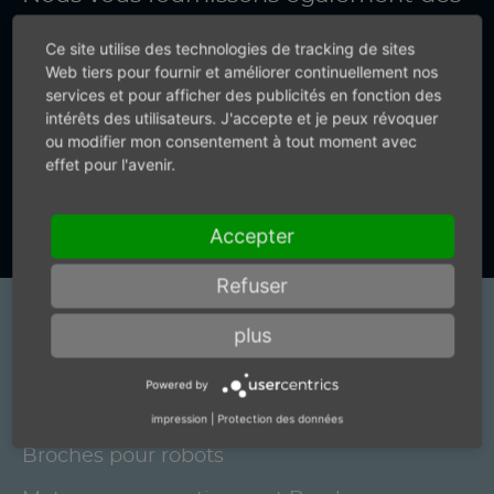
renseignements précis.
Ce site utilise des technologies de tracking de sites
Web tiers pour fournir et améliorer continuellement nos
services et pour afficher des publicités en fonction des
+49 (0) 7159-18093-0
intérêts des utilisateurs. J'accepte et je peux révoquer
ou modifier mon consentement à tout moment avec
effet pour l'avenir.
Vers le formulaire de contact
Accepter
Refuser
Produits
plus
Broches de meulage électriques et motori
Powered by
elettrici pour brosses
impression
|
Protection des données
Broches pour robots