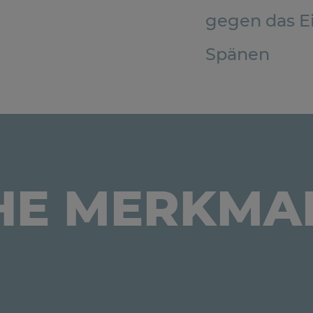
gegen das E
Spänen
HE MERKMA