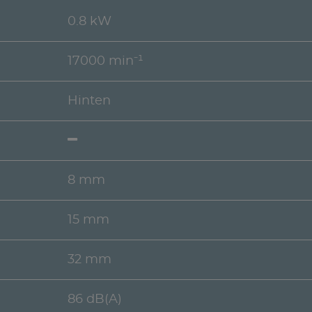
0.8 kW
17000 min⁻¹
Hinten
8 mm
15 mm
32 mm
86 dB(A)