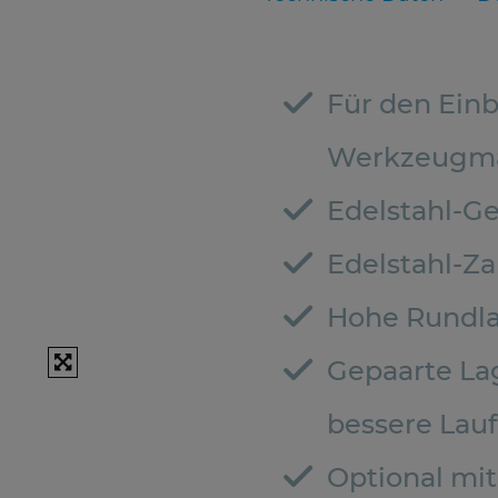
Für den Einb
Werkzeugma
Edelstahl-G
Edelstahl-Z
Hohe Rundla
Gepaarte La
bessere Lau
Optional mi