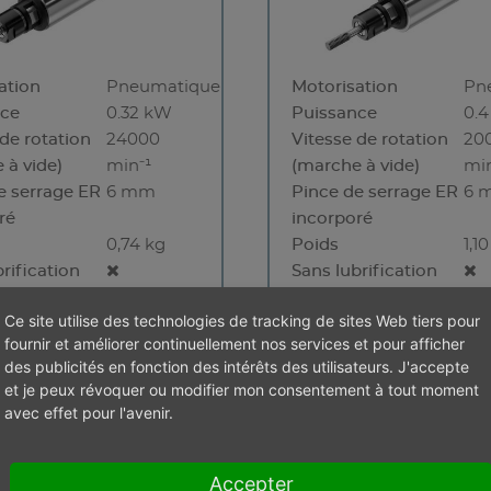
ation
Pneumatique
Motorisation
Pn
nce
0.32 kW
Puissance
0.
 de rotation
24000
Vitesse de rotation
20
 à vide)
min⁻¹
(marche à vide)
min
e serrage ER
6 mm
Pince de serrage ER
6 
ré
incorporé
0,74 kg
Poids
1,1
rification
Sans lubrification
s en stock
< 10 morceaux
Ce site utilise des technologies de tracking de sites Web tiers pour
fournir et améliorer continuellement nos services et pour afficher
des publicités en fonction des intérêts des utilisateurs. J'accepte
et je peux révoquer ou modifier mon consentement à tout moment
avec effet pour l'avenir.
70 ER
ES 170 WS-ST
Accepter