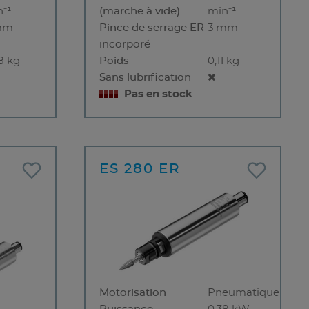
⁻¹
(marche à vide)
min⁻¹
mm
Pince de serrage ER
3 mm
incorporé
8 kg
Poids
0,11 kg
Sans lubrification
Pas en stock
ES 280 ER
-
Motorisation
Pneumatique