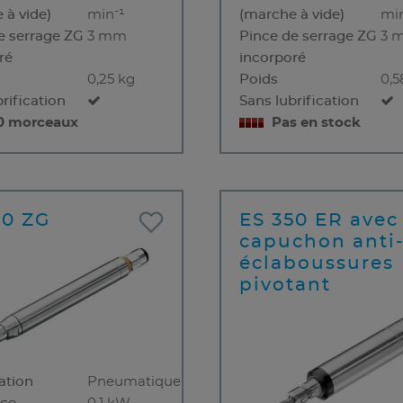
 à vide)
min⁻¹
(marche à vide)
min
e serrage ZG
3 mm
Pince de serrage ZG
3 
ré
incorporé
0,25 kg
Poids
0,5
rification
Sans lubrification
10 morceaux
Pas en stock
50 ZG
ES 350 ER avec
capuchon anti
éclaboussures
pivotant
ation
Pneumatique