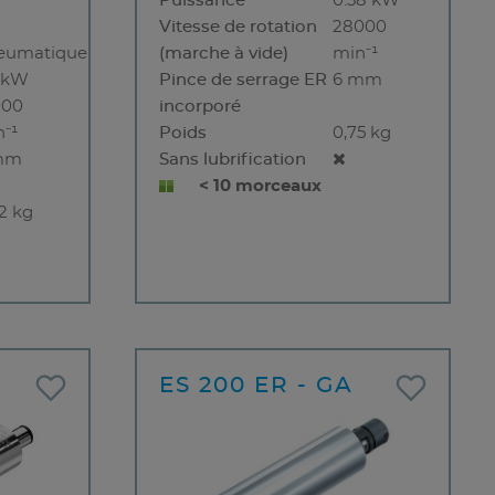
Puissance
0.38 kW
Vitesse de rotation
28000
eumatique
(marche à vide)
min⁻¹
3 kW
Pince de serrage ER
6 mm
000
incorporé
⁻¹
Poids
0,75 kg
mm
Sans lubrification
< 10 morceaux
2 kg
ES 200 ER - GA