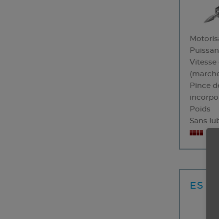
Motoris
Puissa
Vitesse
(marche
Pince d
incorpo
Poids
Sans lub
Pa
ES 1