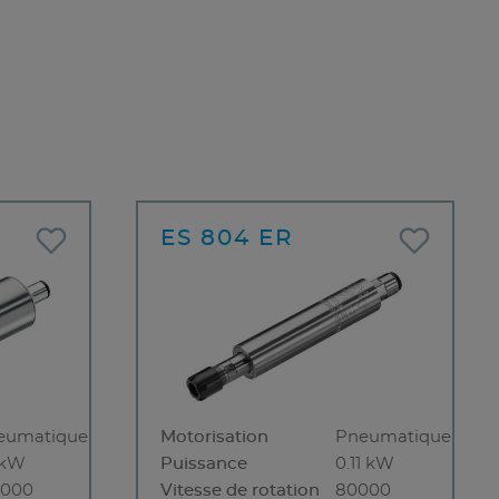
ES 804 ER
eumatique
Motorisation
Pneumatique
 kW
Puissance
0.11 kW
0000
Vitesse de rotation
80000