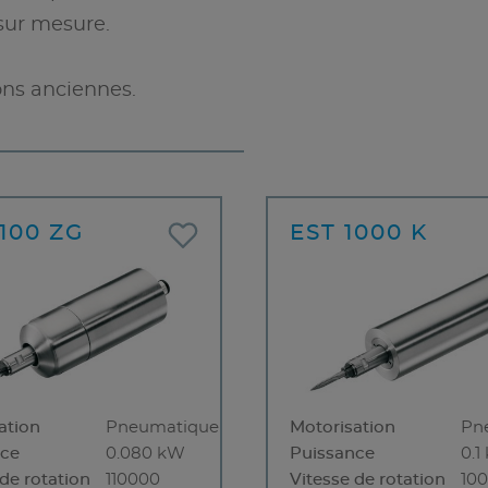
sur mesure.
ons anciennes.
1100 ZG
EST 1000 K
ation
Pneumatique
Motorisation
Pn
nce
0.080 kW
Puissance
0.1
 de rotation
110000
Vitesse de rotation
10