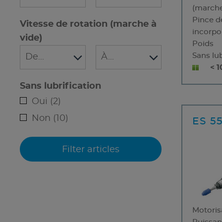
(marche
Pince d
Vitesse de rotation (marche à
incorpo
vide)
Poids
Sans lub
< 
Sans lubrification
Oui (2)
Non (10)
ES 5
Motoris