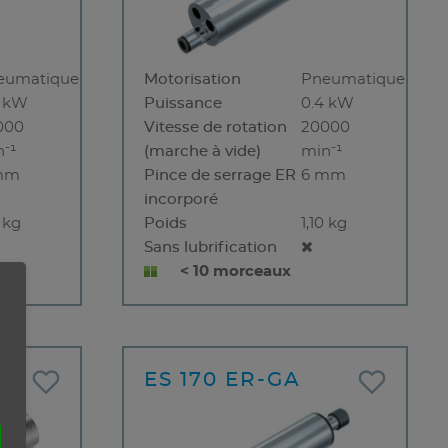
eumatique
Motorisation
Pneumatique
4 kW
Puissance
0.4 kW
000
Vitesse de rotation
20000
⁻¹
(marche à vide)
min⁻¹
mm
Pince de serrage ER
6 mm
incorporé
0 kg
Poids
1,10 kg
Sans lubrification
< 10 morceaux
ES 170 ER-GA