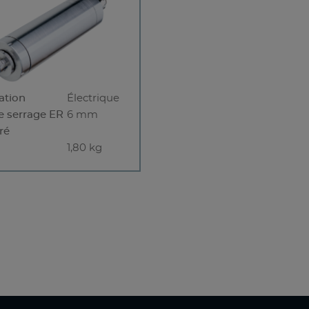
ation
Électrique
e serrage ER
6 mm
ré
1,80 kg