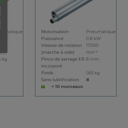
eumatique
Motorisation
Pneumatique
8 kW
Puissance
0.8 kW
000
Vitesse de rotation
17000
⁻¹
(marche à vide)
min⁻¹
6 kg
Pince de serrage ER
8 mm
incorporé
Poids
1,65 kg
Sans lubrification
< 10 morceaux