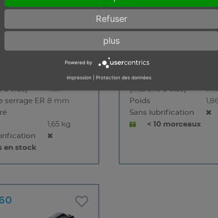
Refuser
plus
ation
Pneumatique
Motorisation
Pn
Powered by
nce
0.8 kW
Puissance
0.
 de rotation
17000
Vitesse de rotation
17
impression
|
Protection des données
 à vide)
min⁻¹
(marche à vide)
min
e serrage ER
8 mm
Poids
1,8
ré
Sans lubrification
1,65 kg
< 10 morceaux
rification
s en stock
60