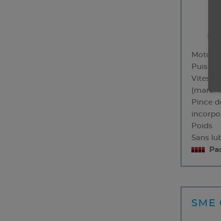
Motoris
Puissa
Vitesse
(marche
Pince d
incorpo
Poids
Sans lub
Pa
SME 