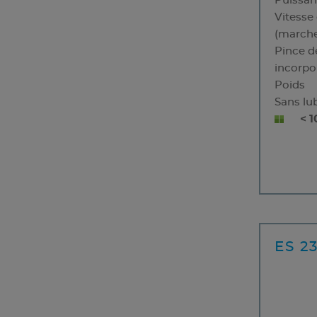
Puissa
Vitesse
(marche
Pince d
incorpo
Poids
Sans lub
< 
ES 2