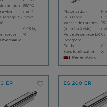
nce
0.1 kW
 de rotation
55000
 à vide)
min⁻¹
Motorisation
Pn
e serrage ZG
3 mm
Puissance
0.
ré
Vitesse de rotation
35
0,08 kg
(marche à vide)
min
rification
Pince de serrage ER
6 
10 morceaux
incorporé
Poids
0,4
Sans lubrification
Pas en stock
30 ER
ES 200 ER