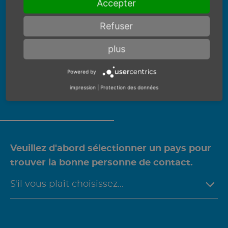
Accepter
CONSEILS
Refuser
PERSONNALISÉS
plus
Nous serions heureux de vous
Powered by
conseiller personnellement sur ce
impression
|
Protection des données
produit.
Veuillez d'abord sélectionner un pays pour
trouver la bonne personne de contact.