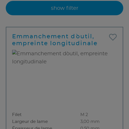
show filter
Emmanchement d`outil,
empreinte longitudinale
Filet
M 2
Largeur de lame
3,00 mm
Épaisseur de lame
0,50 mm