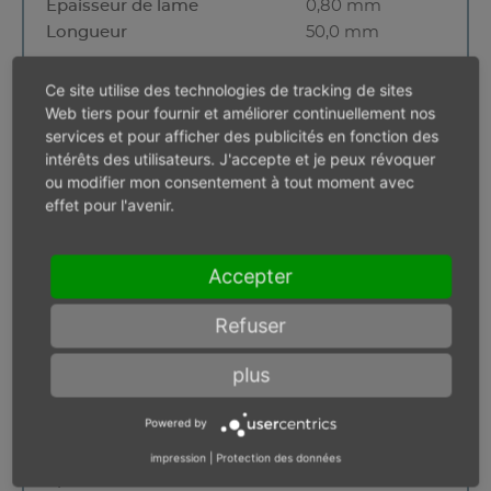
Épaisseur de lame
0,80 mm
Longueur
50,0 mm
Ce site utilise des technologies de tracking de sites
Web tiers pour fournir et améliorer continuellement nos
Emmanchement d`outil,
services et pour afficher des publicités en fonction des
empreinte longitudinale
intérêts des utilisateurs. J'accepte et je peux révoquer
ou modifier mon consentement à tout moment avec
effet pour l'avenir.
Accepter
Refuser
plus
Powered by
Filet
M 4
Largeur de lame
7,00 mm
impression
|
Protection des données
Épaisseur de lame
1,00 mm