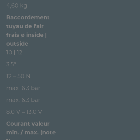
4,60 kg
Raccordement
tuyau de l'air
frais ø inside |
outside
10 | 12
3.5°
12 – 50 N
max. 6.3 bar
max. 6.3 bar
8.0 V – 13.0 V
Courant valeur
min. / max. (note