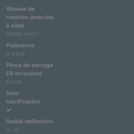
Vitesse de
rotation (marche
à vide)
22000 min⁻¹
Puissance
0.4 kW
Pince de serrage
ER incorporé
6 mm
Sans
lubrification
Radial deflection
+/- 4°