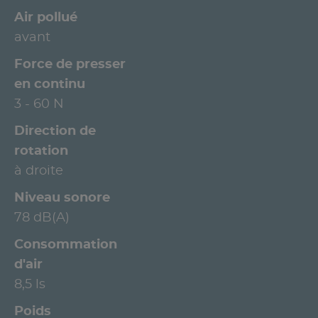
Air pollué
avant
Force de presser
en continu
3 - 60 N
Direction de
rotation
à droite
Niveau sonore
78 dB(A)
Consommation
d'air
8,5 ls
Poids