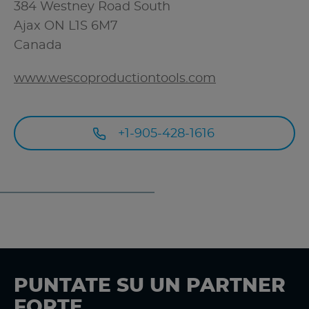
384 Westney Road South
Ajax
ON L1S 6M7
Canada
www.wescoproductiontools.com
+1-905-428-1616
PUNTATE SU UN PARTNER
FORTE