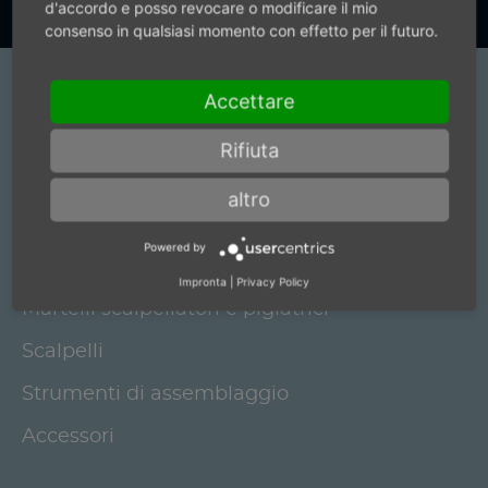
d'accordo e posso revocare o modificare il mio
consenso in qualsiasi momento con effetto per il futuro.
Prodotti
Accettare
Elettromandrini e azionamenti per spazzole
Rifiuta
Mandrini robotici
altro
Motori pneumatici e mandrini di rettificatrice
Powered by
Utensili pneumatici
Impronta
|
Privacy Policy
Martelli scalpellatori e pigiatrici
Scalpelli
Strumenti di assemblaggio
Accessori