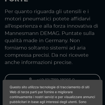
Per quanto riguarda gli utensili e i
motori pneumatici potete affidarvi
all’esperienza e alla forza innovativa di
Mannesmann DEMAG. Puntate sulla
qualità made in Germany. Non
forniamo soltanto sistemi ad aria
compressa precisi. Da noi ricevete
anche informazioni precise.
+49 (0) 7159-18093-0
Questo sito utilizza tecnologie di tracciamento di siti
Web di terze parti per fornire e migliorare
Vai al modulo di contatto
continuamente i nostri servizi e per visualizzare annunci
pubblicitari in base agli interessi degli utenti. Sono