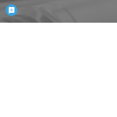
Le nostre applicazioni in sintesi
L’UTENSILE GIUSTO PER
QUALSIASI APPLICAZIONE
Non importa quale sia il compito da
svolgere: con i nostri utensili e motori
pneumatici sarete sempre attrezzati
al meglio e pronti a raggiungere i
vostri obiettivi.