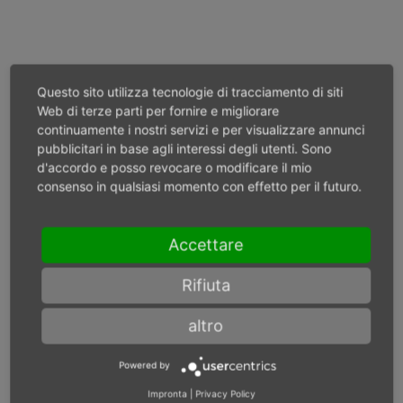
Questo sito utilizza tecnologie di tracciamento di siti
Web di terze parti per fornire e migliorare
continuamente i nostri servizi e per visualizzare annunci
pubblicitari in base agli interessi degli utenti. Sono
Attrezzati per
d'accordo e posso revocare o modificare il mio
consenso in qualsiasi momento con effetto per il futuro.
tutte le
applicazioni
Accettare
Rifiuta
Con MD Drucklufttechnik sarete
altro
sempre attrezzati al meglio
Powered by
Impronta
|
Privacy Policy