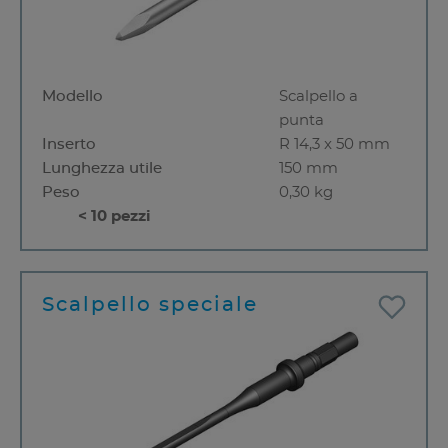
Modello
Scalpello a
punta
Inserto
R 14,3 x 50 mm
Lunghezza utile
150 mm
Peso
0,30 kg
< 10 pezzi
Scalpello speciale