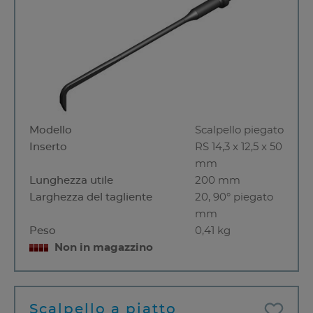
Modello
Scalpello piegato
Inserto
RS 14,3 x 12,5 x 50
mm
Lunghezza utile
200 mm
Larghezza del tagliente
20, 90° piegato
mm
Peso
0,41 kg
Non in magazzino
Scalpello a piatto