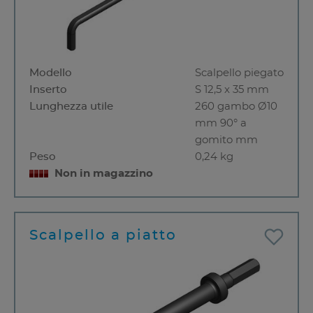
Modello
Scalpello piegato
Inserto
S 12,5 x 35 mm
Lunghezza utile
260 gambo Ø10
mm 90° a
gomito mm
Peso
0,24 kg
Non in magazzino
Scalpello a piatto