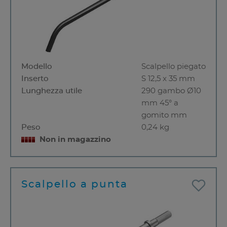
Modello
Scalpello piegato
Inserto
S 12,5 x 35 mm
Lunghezza utile
290 gambo Ø10
mm 45° a
gomito mm
Peso
0,24 kg
Non in magazzino
Scalpello a punta