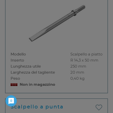
Modello
Scalpello a piatto
Inserto
R 14,3 x 50 mm
Lunghezza utile
250 mm
Larghezza del tagliente
20 mm
Peso
0,40 kg
Non in magazzino
Scalpello a punta