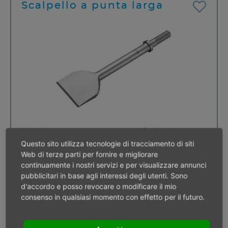
Scalpello a punta larga
Modello
Scalpello a
Questo sito utilizza tecnologie di tracciamento di siti
punta larga
Web di terze parti per fornire e migliorare
Inserto
RS 9,5/11x36 mm
continuamente i nostri servizi e per visualizzare annunci
Lunghezza utile
150 mm
pubblicitari in base agli interessi degli utenti. Sono
Larghezza del tagliente
40 mm
d'accordo e posso revocare o modificare il mio
Peso
0,20 kg
consenso in qualsiasi momento con effetto per il futuro.
10 - 49 pezzi