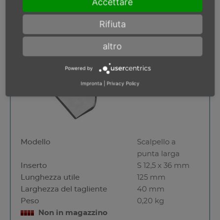
Accettare
Scalpello a punta larga
Rifiuta
altro
Powered by
Impronta
|
Privacy Policy
Modello
Scalpello a
punta larga
Inserto
S 12,5 x 36 mm
Lunghezza utile
125 mm
Larghezza del tagliente
40 mm
Peso
0,20 kg
Non in magazzino