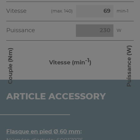
Vitesse
(max.
140
)
min-1
Puissance
W
Puissance (W)
Couple (Nm)
-1
Vitesse (min
)
ARTICLE ACCESSORY
Flasque en pied Ø 60 mm