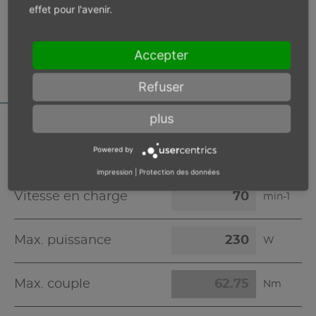
effet pour l'avenir.
CALCULATEUR DES
CARACTÉRISTIQUES
Accepter
MOTEUR
Refuser
plus
Powered by
Pression d'alimentation 6 bar
impression
|
Protection des données
Vitesse en charge
min-1
Max. puissance
W
Max. couple
Nm