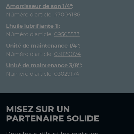
Amortisseur de son 1/4"
Núméro d'article:
47004186
L`huile lubrifiante 1l
Núméro d'article:
09505533
Unité de maintenance 1/4''
Núméro d'article:
03029074
Unité de maintenance 3/8''
Núméro d'article:
03029174
MISEZ SUR UN
PARTENAIRE SOLIDE