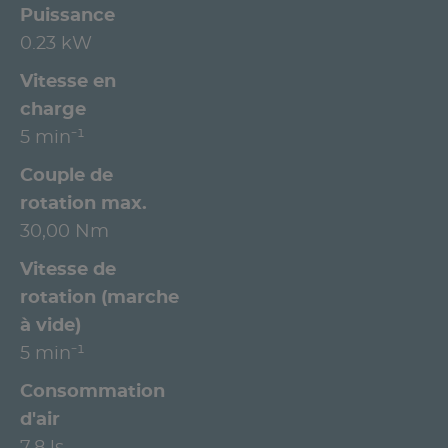
Puissance
0.23 kW
Vitesse en
charge
5 min⁻¹
Couple de
rotation max.
30,00 Nm
Vitesse de
rotation (marche
à vide)
5 min⁻¹
Consommation
d'air
7,8 ls