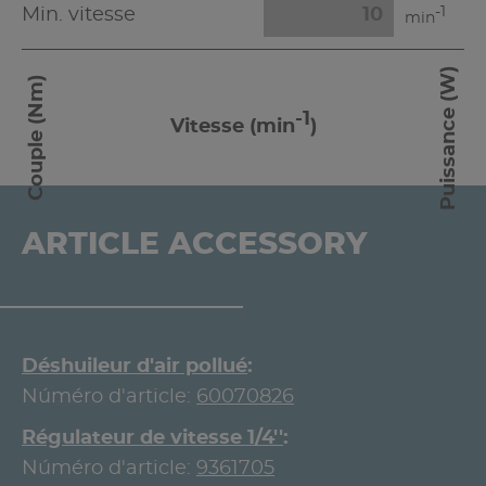
-1
Min. vitesse
min
Puissance (W)
Couple (Nm)
-1
Vitesse (min
)
ARTICLE ACCESSORY
Déshuileur d'air pollué
Núméro d'article:
60070826
Régulateur de vitesse 1/4''
Núméro d'article:
9361705