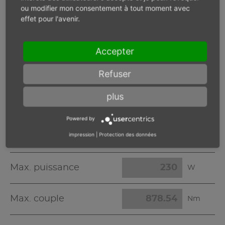
ou modifier mon consentement à tout moment avec
Max. puissance
W
effet pour l'avenir.
Max. couple
Nm
Accepter
Refuser
Pression
plus
bar
d'alimentation
Powered by
impression
|
Protection des données
Vitesse en charge
min-1
Max. puissance
W
Max. couple
Nm