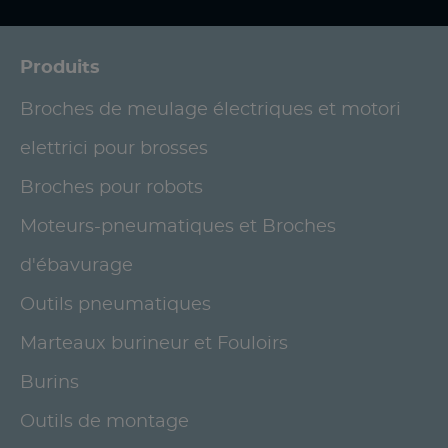
Produits
Broches de meulage électriques et motori
elettrici pour brosses
Broches pour robots
Moteurs-pneumatiques et Broches
d'ébavurage
Outils pneumatiques
Marteaux burineur et Fouloirs
Burins
Outils de montage