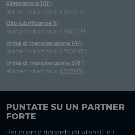
Silenziatore 1/8"
Numero di articulo:
03143774
Olio lubrificante 1l
Numero di articulo:
09505533
Unità di manutenzione 1/4''
Numero di articulo:
03029074
Unità di manutenzione 3/8''
Numero di articulo:
03029174
PUNTATE SU UN PARTNER
FORTE
Per quanto riguarda gli utensili e i