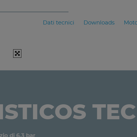
Dati tecnici
Downloads
Moto
STICOS TE
zio di 6.3 bar