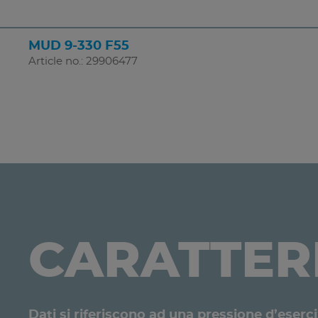
MUD 9-330 F55
Article no.: 29906477
CARATTERI
Dati si riferiscono ad una pressione d’eserci