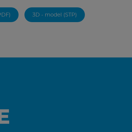
(PDF)
3D - model (STP)
E