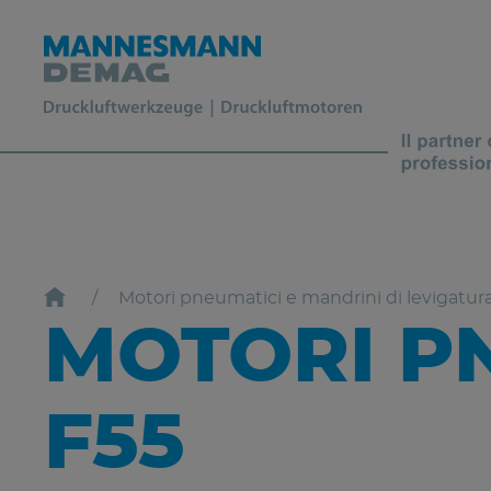
Motori pneumatici e mandrini di levigatur
MOTORI PN
F55