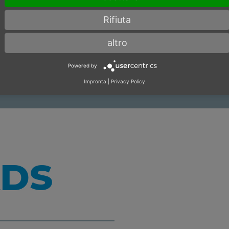
Rifiuta
Non in magazzino
altro
Powered by
Impronta
|
Privacy Policy
DS