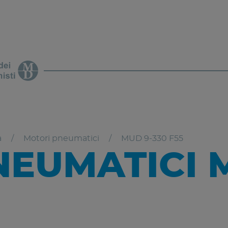
a
Motori pneumatici
MUD 9-330 F55
EUMATICI 