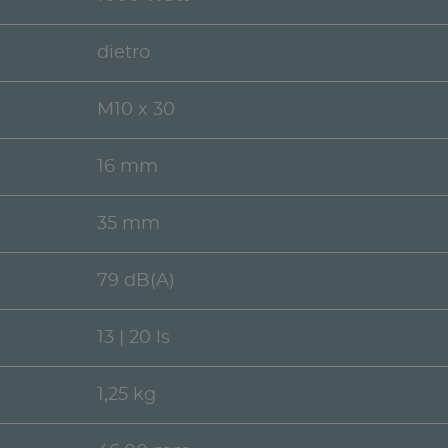
dietro
M10 x 30
16 mm
35 mm
79 dB(A)
13 | 20 ls
1,25 kg