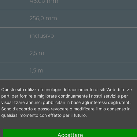
46,00 mm
256,0 mm
inclusivo
2,5 m
1,5 m
G 1/2"
Questo sito utilizza tecnologie di tracciamento di siti Web di terze
parti per fornire e migliorare continuamente i nostri servizi e per
visualizzare annunci pubblicitari in base agli interessi degli utenti.
Chiave
Sono d'accordo e posso revocare o modificare il mio consenso in
qualsiasi momento con effetto per il futuro.
Non in magazzino
Accettare