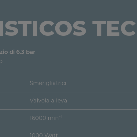
STICOS TE
zio di 6.3 bar
o
Smerigliatrici
Valvola a leva
16000 min⁻¹
1000 Watt