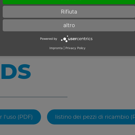
Rifiuta
altro
Powered by
Impronta
|
Privacy Policy
DS
r l'uso (PDF)
listino dei pezzi di ricambio 