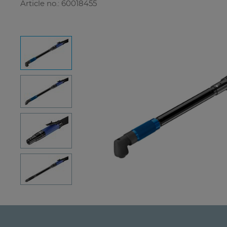
Article no.: 60018455