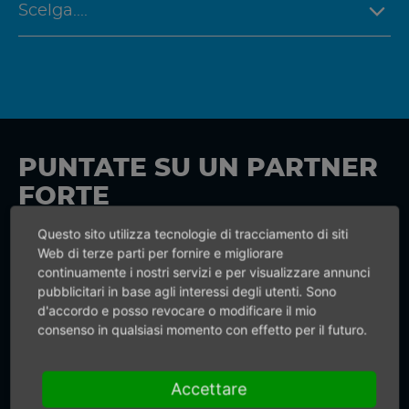
PUNTATE SU UN PARTNER
FORTE
Questo sito utilizza tecnologie di tracciamento di siti
Per quanto riguarda gli utensili e i
Web di terze parti per fornire e migliorare
motori pneumatici potete affidarvi
continuamente i nostri servizi e per visualizzare annunci
pubblicitari in base agli interessi degli utenti. Sono
all’esperienza e alla forza innovativa di
d'accordo e posso revocare o modificare il mio
Mannesmann DEMAG. Puntate sulla
consenso in qualsiasi momento con effetto per il futuro.
qualità made in Germany. Non
forniamo soltanto sistemi ad aria
Accettare