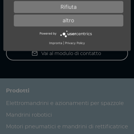
compressa precisi. Da noi ricevete
Rifiuta
anche informazioni precise.
altro
+49 (0) 7159-18093-0
Powered by
Impronta
|
Privacy Policy
Vai al modulo di contatto
Prodotti
Elettromandrini e azionamenti per spazzole
Mandrini robotici
Motori pneumatici e mandrini di rettificatrice