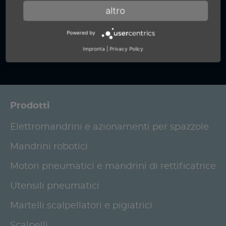
+49 (0) 7159-18093-0
altro
Powered by
Vai al modulo di contatto
Impronta
|
Privacy Policy
Prodotti
Elettromandrini e azionamenti per spazzole
Mandrini robotici
Motori pneumatici e mandrini di rettificatrice
Utensili pneumatici
Martelli scalpellatori e pigiatrici
Scalpelli