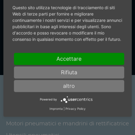
anche informazioni precise.
Questo sito utilizza tecnologie di tracciamento di siti
Web di terze parti per fornire e migliorare
continuamente i nostri servizi e per visualizzare annunci
pubblicitari in base agli interessi degli utenti. Sono
+49 (0) 7159-18093-0
d'accordo e posso revocare o modificare il mio
consenso in qualsiasi momento con effetto per il futuro.
Vai al modulo di contatto
Accettare
Rifiuta
altro
Prodotti
Powered by
Elettromandrini e azionamenti per spazzole
Impronta
|
Privacy Policy
Mandrini robotici
Motori pneumatici e mandrini di rettificatrice