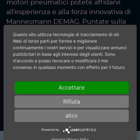
motori pneumatici potete affidarvi
all’esperienza e alla forza innovativa di
Mannesmann DEMAG. Puntate sulla
qualità made in Germany. Non
Questo sito utilizza tecnologie di tracciamento di siti
forniamo soltanto sistemi ad aria
Web di terze parti per fornire e migliorare
continuamente i nostri servizi e per visualizzare annunci
compressa precisi. Da noi ricevete
pubblicitari in base agli interessi degli utenti. Sono
anche informazioni precise.
d'accordo e posso revocare o modificare il mio
consenso in qualsiasi momento con effetto per il futuro.
+49 (0) 7159-18093-0
Accettare
Rifiuta
Vai al modulo di contatto
altro
Powered by
Impronta
|
Privacy Policy