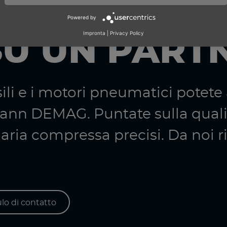
Powered by
Impronta
|
Privacy Policy
SU UN PART
li e i motori pneumatici potete a
mann DEMAG. Puntate sulla qual
 aria compressa precisi. Da noi 
lo di contatto