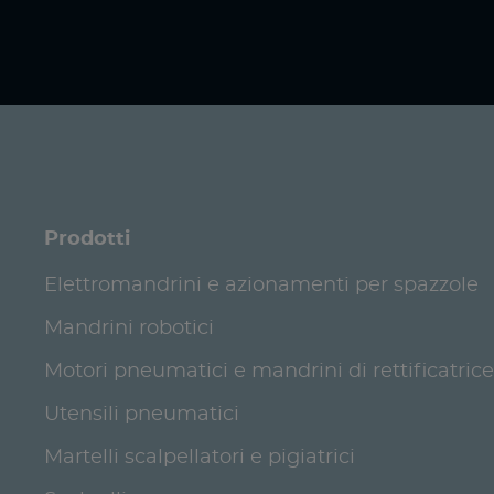
Prodotti
Elettromandrini e azionamenti per spazzole
Mandrini robotici
Motori pneumatici e mandrini di rettificatrice
Utensili pneumatici
Martelli scalpellatori e pigiatrici