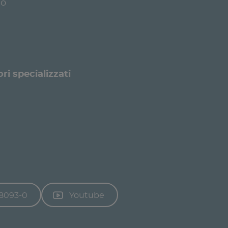
io
ri specializzati
18093-0
Youtube