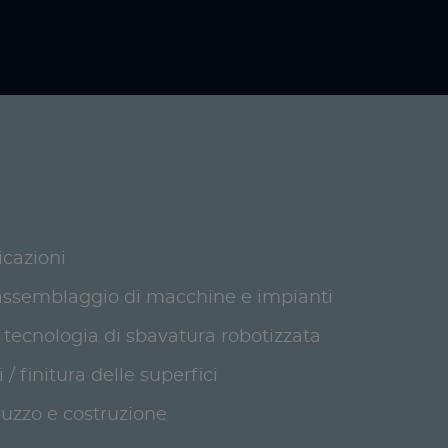
icazioni
'assemblaggio di macchine e impianti
 tecnologia di sbavatura robotizzata
/ finitura delle superfici
uzzo e costruzione