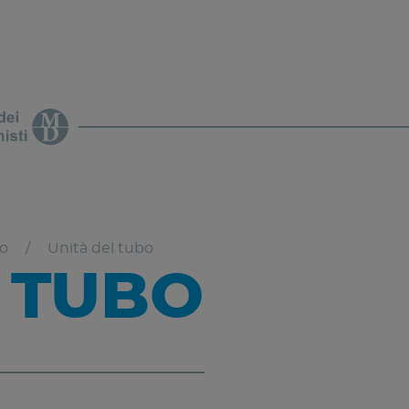
bo
Unità del tubo
 TUBO