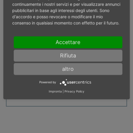
continuamente i nostri servizi e per visualizzare annunci
Prolunga 500 mm
pubblicitari in base agli interessi degli utenti. Sono
d'accordo e posso revocare o modificare il mio
consenso in qualsiasi momento con effetto per il futuro.
Accettare
Rifiuta
altro
Lunghezza
500,0 mm
Powered by
Diametro D2
33 mm
Impronta
|
Privacy Policy
Non in magazzino