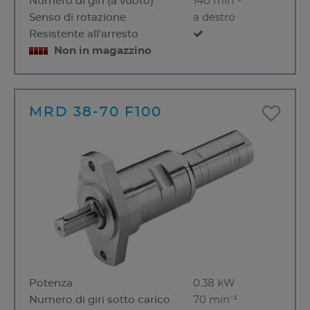
Numero di giri (a vuoto)
140 min⁻¹
Senso di rotazione
a destro
Resistente all'arresto
Non in magazzino
MRD 38-70 F100
Potenza
0.38 kW
Numero di giri sotto carico
70 min⁻¹