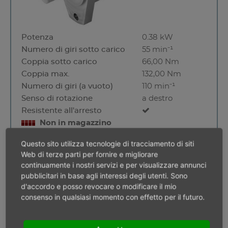
Potenza
0.38 kW
Numero di giri sotto carico
55 min⁻¹
Coppia sotto carico
66,00 Nm
Coppia max.
132,00 Nm
Numero di giri (a vuoto)
110 min⁻¹
Senso di rotazione
a destro
Resistente all'arresto
Non in magazzino
Questo sito utilizza tecnologie di tracciamento di siti
Web di terze parti per fornire e migliorare
continuamente i nostri servizi e per visualizzare annunci
MRD 38-40
pubblicitari in base agli interessi degli utenti. Sono
d'accordo e posso revocare o modificare il mio
consenso in qualsiasi momento con effetto per il futuro.