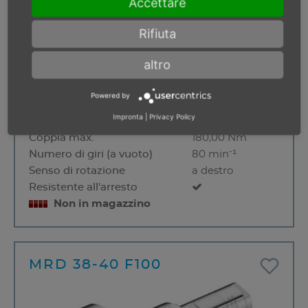
Accettare
Rifiuta
altro
Potenza
0.38 kW
Powered by
Numero di giri sotto carico
40 min⁻¹
Impronta
|
Privacy Policy
Coppia sotto carico
90,00 Nm
Coppia max.
180,00 Nm
Numero di giri (a vuoto)
80 min⁻¹
Senso di rotazione
a destro
Resistente all'arresto
Non in magazzino
MRD 38-40 F100