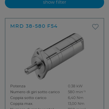
show filter
MRD 38-580 F54
Potenza
0.38 kW
Numero di giri sotto carico
580 min⁻¹
Coppia sotto carico
6,40 Nm
Coppia max.
13,00 Nm