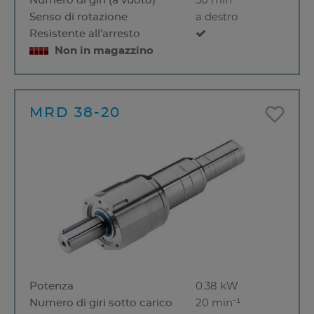
Numero di giri (a vuoto)
50 min⁻¹
Senso di rotazione
a destro
Resistente all'arresto
Non in magazzino
MRD 38-20
Potenza
0.38 kW
Numero di giri sotto carico
20 min⁻¹