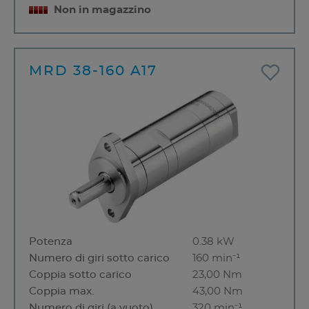
Non in magazzino
MRD 38-160 A17
Potenza
0.38 kW
Numero di giri sotto carico
160 min⁻¹
Coppia sotto carico
23,00 Nm
Coppia max.
43,00 Nm
Numero di giri (a vuoto)
320 min⁻¹