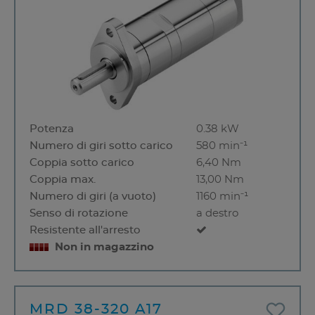
Potenza
0.38 kW
Numero di giri sotto carico
580 min⁻¹
Coppia sotto carico
6,40 Nm
Coppia max.
13,00 Nm
Numero di giri (a vuoto)
1160 min⁻¹
Senso di rotazione
a destro
Resistente all'arresto
Non in magazzino
MRD 38-320 A17