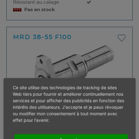
Résistant au calage
Pas en stock
MRD 38-55 F100
Ce site utilise des technologies de tracking de sites
Web tiers pour fournir et améliorer continuellement nos
services et pour afficher des publicités en fonction des
intérêts des utilisateurs. J'accepte et je peux révoquer
ou modifier mon consentement à tout moment avec
Puissance
0.38 kW
effet pour l'avenir.
Vitesse en charge
55 min⁻¹
Couple en charge
66,00 Nm
Couple de rotation max.
132,00 Nm