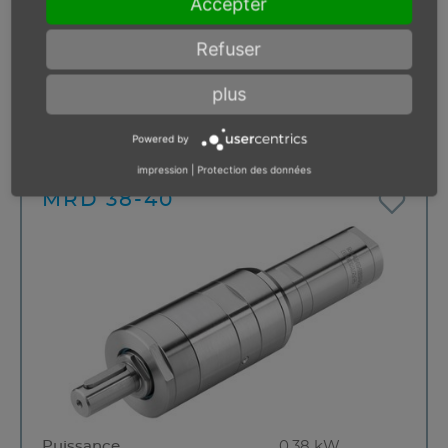
Accepter
Vitesse de rotation (marche à
110 min⁻¹
vide)
Refuser
Direction de rotation
à droite
Résistant au calage
plus
Pas en stock
Powered by
impression
|
Protection des données
MRD 38-40
Puissance
0.38 kW