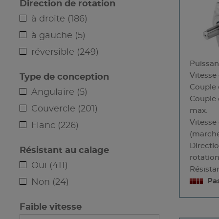
Direction de rotation
à droite (186)
à gauche (5)
réversible (249)
Puissa
Vitesse
Type de conception
Couple 
Angulaire (5)
Couple 
Couvercle (201)
max.
Vitesse
Flanc (226)
(marche
Directi
Résistant au calage
rotatio
Oui (411)
Résista
Pa
Non (24)
Faible vitesse