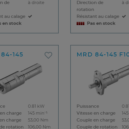
on de
à droite
Direction de
à d
n
rotation
nt au calage
Résistant au calage
s en stock
Pas en stock
84-145
MRD 84-145 F1
nce
0.81 kW
Puissance
0.
 en charge
145 min⁻¹
Vitesse en charge
145
en charge
53,00 Nm
Couple en charge
53
de rotation
106,00 Nm
Couple de rotation
10