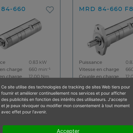
84-660
MRD 84-660 F
nce
0.83 kW
Puissance
0.
 en charge
660 min⁻¹
Vitesse en charge
660
en charge
12,00 Nm
Couple en charge
12
de rotation
24,00 Nm
Couple de rotation
24
Ce site utilise des technologies de tracking de sites Web tiers pour
max.
fournir et améliorer continuellement nos services et pour afficher
 de rotation
1320 min⁻¹
Vitesse de rotation
132
des publicités en fonction des intérêts des utilisateurs. J'accepte
 à vide)
(marche à vide)
et je peux révoquer ou modifier mon consentement à tout moment
avec effet pour l'avenir.
on de
à droite
Direction de
à d
n
rotation
nt au calage
Résistant au calage
Accepter