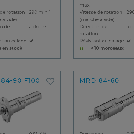
max.
 de rotation
290 min⁻¹
Vitesse de rotation
290
 à vide)
(marche à vide)
on de
à droite
Direction de
à d
n
rotation
nt au calage
Résistant au calage
s en stock
< 10 morceaux
84-90 F100
MRD 84-60