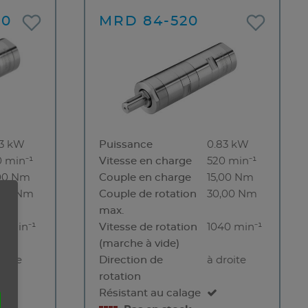
80
MRD 84-520
83 kW
Puissance
0.83 kW
 min⁻¹
Vitesse en charge
520 min⁻¹
,00 Nm
Couple en charge
15,00 Nm
,00 Nm
Couple de rotation
30,00 Nm
max.
0 min⁻¹
Vitesse de rotation
1040 min⁻¹
(marche à vide)
roite
Direction de
à droite
rotation
Résistant au calage