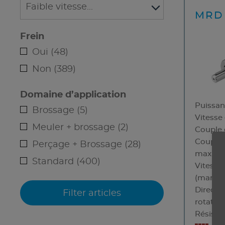
MRD 
Frein
Oui (48)
Non (389)
Domaine d’application
Puissa
Brossage (5)
Vitesse
Meuler + brossage (2)
Couple 
Couple 
Perçage + Brossage (28)
max.
Standard (400)
Vitesse
(marche
Directi
rotatio
Résista