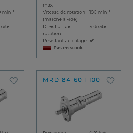
max.
 min⁻¹
Vitesse de rotation
180 min⁻¹
(marche à vide)
roite
Direction de
à droite
rotation
Résistant au calage
Pas en stock
MRD 84-60 F100