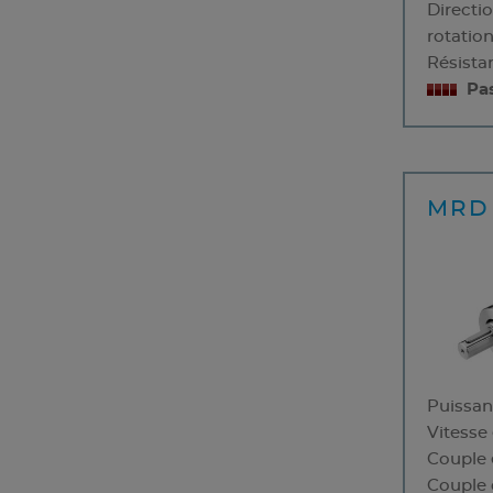
Directi
rotatio
Résista
Pa
MRD 
Puissa
Vitesse
Couple 
Couple 