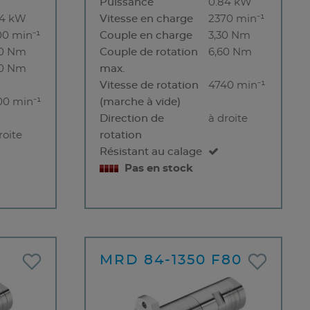
Puissance
0.84 kW
84 kW
Vitesse en charge
2370 min⁻¹
00 min⁻¹
Couple en charge
3,30 Nm
70 Nm
Couple de rotation
6,60 Nm
40 Nm
max.
Vitesse de rotation
4740 min⁻¹
00 min⁻¹
(marche à vide)
Direction de
à droite
roite
rotation
Résistant au calage
Pas en stock
MRD 84-1350 F80