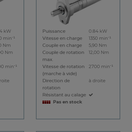
84 kW
Puissance
0.84 kW
0 min⁻¹
Vitesse en charge
1350 min⁻¹
90 Nm
Couple en charge
5,90 Nm
,00 Nm
Couple de rotation
12,00 Nm
max.
00 min⁻¹
Vitesse de rotation
2700 min⁻¹
(marche à vide)
roite
Direction de
à droite
rotation
Résistant au calage
Pas en stock