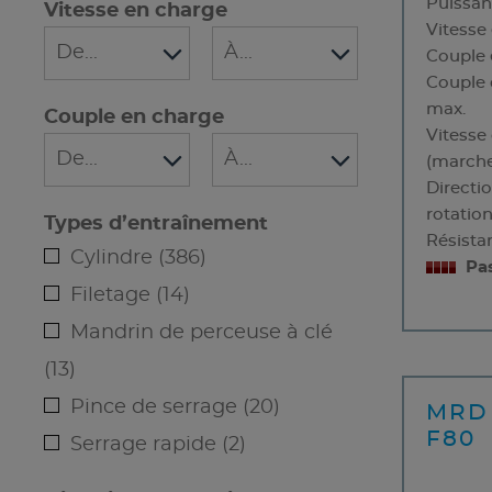
Puissa
Vitesse en charge
Vitesse
Couple 
Couple 
max.
Couple en charge
Vitesse
(marche
Directi
rotatio
Types d’entraînement
Résista
Cylindre (386)
Pa
Filetage (14)
Mandrin de perceuse à clé
(13)
Pince de serrage (20)
MRD 
F80
Serrage rapide (2)