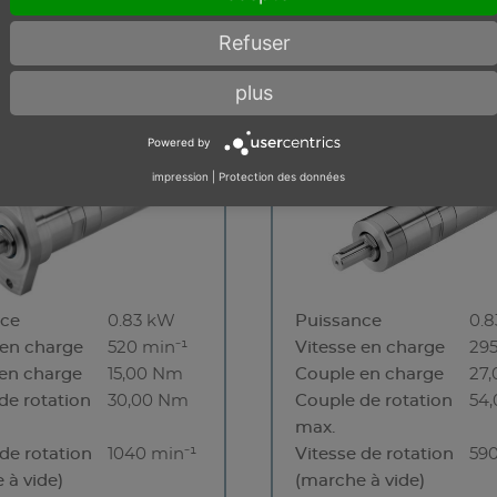
s en stock
Pas en stock
Refuser
plus
84-520 F80
MRD 84-295
Powered by
impression
|
Protection des données
nce
0.83 kW
Puissance
0.
 en charge
520 min⁻¹
Vitesse en charge
295
en charge
15,00 Nm
Couple en charge
27
de rotation
30,00 Nm
Couple de rotation
54
max.
 de rotation
1040 min⁻¹
Vitesse de rotation
590
 à vide)
(marche à vide)