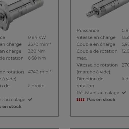
Puissance
0.
nce
0.84 kW
Vitesse en charge
135
 en charge
2370 min⁻¹
Couple en charge
5,
en charge
3,30 Nm
Couple de rotation
12
de rotation
6,60 Nm
max.
Vitesse de rotation
27
 de rotation
4740 min⁻¹
(marche à vide)
 à vide)
Direction de
à d
on de
à droite
rotation
n
Résistant au calage
nt au calage
Pas en stock
s en stock