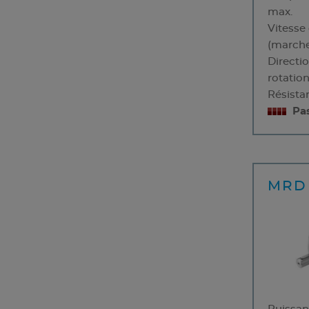
max.
Vitesse
(marche
Directi
rotatio
Résista
Pa
MRD 