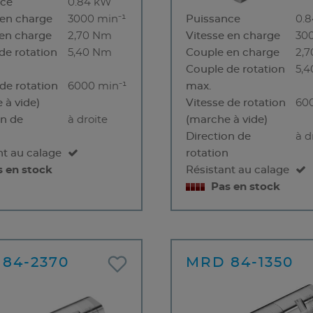
nce
0.84 kW
 en charge
3000 min⁻¹
Puissance
0.
en charge
2,70 Nm
Vitesse en charge
30
de rotation
5,40 Nm
Couple en charge
2,
Couple de rotation
5,
 de rotation
6000 min⁻¹
max.
 à vide)
Vitesse de rotation
60
on de
à droite
(marche à vide)
n
Direction de
à d
nt au calage
rotation
s en stock
Résistant au calage
Pas en stock
84-2370
MRD 84-1350