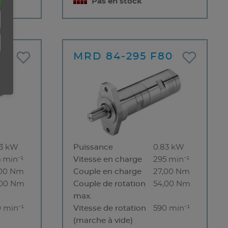
Pas en stock
MRD 84-295 F80
83 kW
Puissance
0.83 kW
 min⁻¹
Vitesse en charge
295 min⁻¹
,00 Nm
Couple en charge
27,00 Nm
,00 Nm
Couple de rotation
54,00 Nm
max.
 min⁻¹
Vitesse de rotation
590 min⁻¹
(marche à vide)