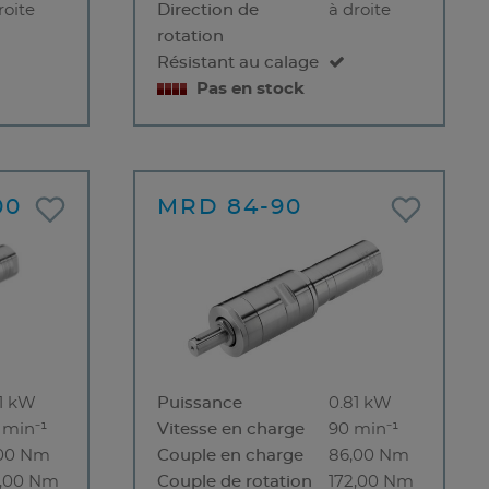
roite
Direction de
à droite
rotation
Résistant au calage
Pas en stock
00
MRD 84-90
81 kW
Puissance
0.81 kW
 min⁻¹
Vitesse en charge
90 min⁻¹
,00 Nm
Couple en charge
86,00 Nm
6,00 Nm
Couple de rotation
172,00 Nm