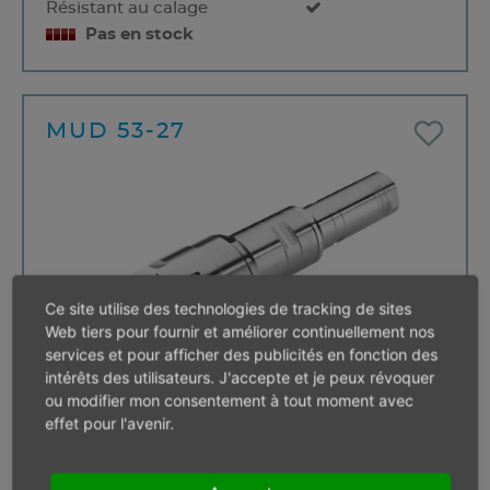
Résistant au calage
Pas en stock
MUD 53-27
Ce site utilise des technologies de tracking de sites
Web tiers pour fournir et améliorer continuellement nos
services et pour afficher des publicités en fonction des
intérêts des utilisateurs. J'accepte et je peux révoquer
ou modifier mon consentement à tout moment avec
Puissance
0.5 kW
effet pour l'avenir.
Vitesse en charge
27 min⁻¹
Couple en charge
176,00 Nm
Couple de rotation max.
352,00 Nm