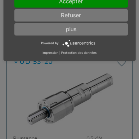
Accepter
Vitesse de rotation (marche à
54 min⁻¹
vide)
Refuser
Direction de rotation
réversible
Résistant au calage
plus
Pas en stock
Powered by
impression
|
Protection des données
MUD 53-20
Puissance
0.5 kW