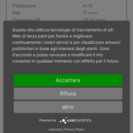
Filettatura
M 10
SW
17 mm
Diametro D1
25,40 mm
Diametro D2
22 mm
Questo sito utilizza tecnologie di tracciamento di siti
L max.
34,00 mm
Web di terze parti per fornire e migliorare
Non in magazzino
continuamente i nostri servizi e per visualizzare annunci
pubblicitari in base agli interessi degli utenti. Sono
d'accordo e posso revocare o modificare il mio
consenso in qualsiasi momento con effetto per il futuro.
3/8" quadrato, SW 19
Accettare
Rifiuta
altro
Powered by
Impronta
|
Privacy Policy