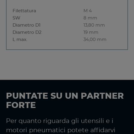
Filettatura
M 4
SW
8 mm
Diametro D1
13,80 mm
Diametro D2
19 mm
L max.
34,00 mm
PUNTATE SU UN PARTNER
FORTE
Per quanto riguarda gli utensili e i
motori pneumatici potete affidarvi