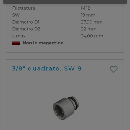
Filettatura
M 12
SW
19 mm
Diametro D1
27,90 mm
Diametro D2
22 mm
L max.
34,00 mm
Non in magazzino
3/8" quadrato, SW 8