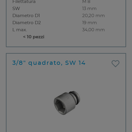
Filettatura
M 8
SW
13 mm
Diametro D1
20,20 mm
Diametro D2
19 mm
L max.
34,00 mm
< 10 pezzi
3/8" quadrato, SW 14