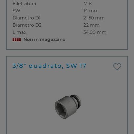
Filettatura
M 8
SW
14 mm
Diametro D1
21,50 mm
Diametro D2
22 mm
L max.
34,00 mm
Non in magazzino
3/8" quadrato, SW 17