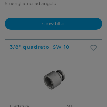
Smerigliatrici ad angolo
show filter
3/8" quadrato, SW 10
Filettatura
M 6