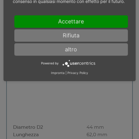
consenso in qualsiasi momento con effetto per il futuro.
Diametro D2
44 mm
Lunghezza
62,0 mm
Accettare
< 10 pezzi
Rifiuta
altro
3/4'' quadrato esterno
Powered by
Impronta
|
Privacy Policy
Diametro D2
44 mm
Lunghezza
62,0 mm