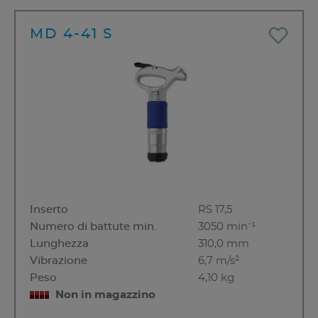
MD 4-41 S
Inserto
RS 17,5
Numero di battute min.
3050 min⁻¹
Lunghezza
310,0 mm
Vibrazione
6,7 m/s²
Peso
4,10 kg
Non in magazzino