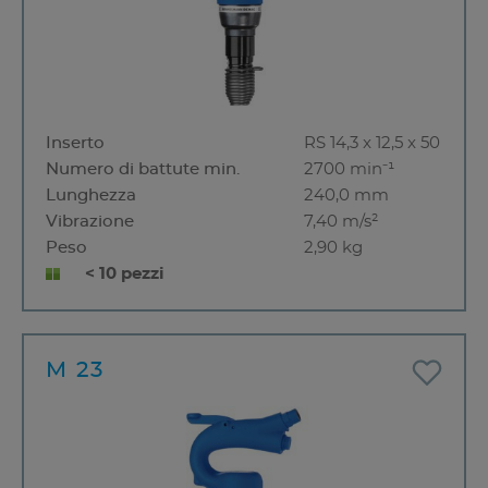
Inserto
RS 14,3 x 12,5 x 50
Numero di battute min.
2700 min⁻¹
Lunghezza
240,0 mm
Vibrazione
7,40 m/s²
Peso
2,90 kg
< 10 pezzi
M 23