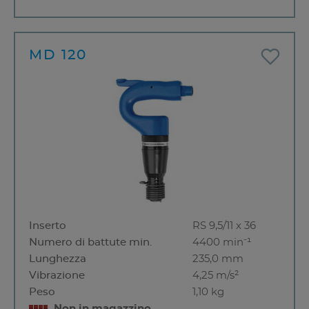
MD 120
Inserto
RS 9,5/11 x 36
Numero di battute min.
4400 min⁻¹
Lunghezza
235,0 mm
Vibrazione
4,25 m/s²
Peso
1,10 kg
Non in magazzino