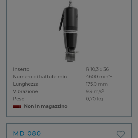
Inserto
R 10,3 x 36
Numero di battute min.
4600 min⁻¹
Lunghezza
175,0 mm
Vibrazione
9,9 m/s²
Peso
0,70 kg
Non in magazzino
MD 080