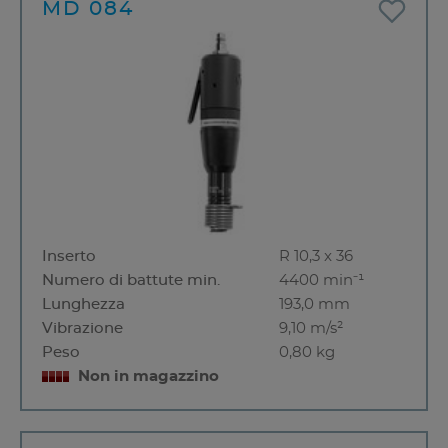
MD 084
Inserto
R 10,3 x 36
Numero di battute min.
4400 min⁻¹
Lunghezza
193,0 mm
Vibrazione
9,10 m/s²
Peso
0,80 kg
Non in magazzino