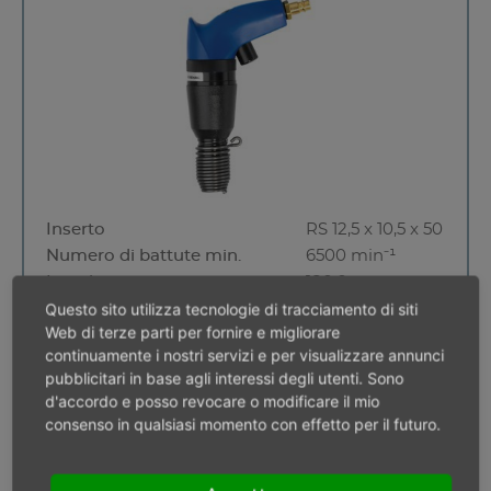
Inserto
RS 12,5 x 10,5 x 50
Numero di battute min.
6500 min⁻¹
Lunghezza
180,0 mm
Questo sito utilizza tecnologie di tracciamento di siti
Vibrazione
4,60 m/s²
Web di terze parti per fornire e migliorare
Peso
0,80 kg
continuamente i nostri servizi e per visualizzare annunci
> 10 pezzi
pubblicitari in base agli interessi degli utenti. Sono
d'accordo e posso revocare o modificare il mio
consenso in qualsiasi momento con effetto per il futuro.
MD 074