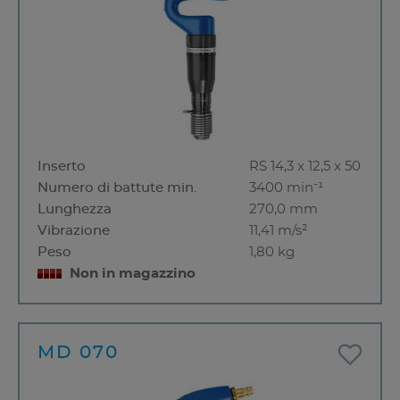
Inserto
RS 14,3 x 12,5 x 50
Numero di battute min.
3400 min⁻¹
Lunghezza
270,0 mm
Vibrazione
11,41 m/s²
Peso
1,80 kg
Non in magazzino
MD 070