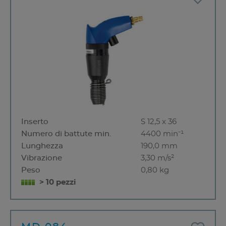
Inserto
S 12,5 x 36
Numero di battute min.
4400 min⁻¹
Lunghezza
190,0 mm
Vibrazione
3,30 m/s²
Peso
0,80 kg
> 10 pezzi