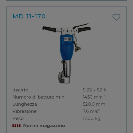
MD 11-170
Inserto
S 22 x 82,5
Numero di battute min.
1450 min⁻¹
Lunghezza
520,0 mm
Vibrazione
7,6 m/s²
Peso
17,00 kg
Non in magazzino