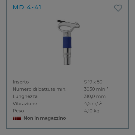
MD 4-41
Inserto
S 19 x 50
Numero di battute min.
3050 min⁻¹
Lunghezza
310,0 mm
Vibrazione
4,5 m/s²
Peso
4,10 kg
Non in magazzino