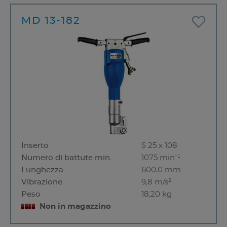
MD 13-182
Inserto
S 25 x 108
Numero di battute min.
1075 min⁻¹
Lunghezza
600,0 mm
Vibrazione
9,8 m/s²
Peso
18,20 kg
Non in magazzino