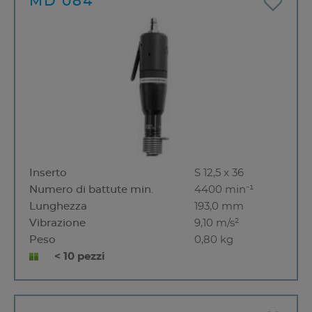
MD 084
Inserto
S 12,5 x 36
Numero di battute min.
4400 min⁻¹
Lunghezza
193,0 mm
Vibrazione
9,10 m/s²
Peso
0,80 kg
< 10 pezzi