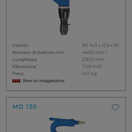
Inserto
RS 14,3 x 12,5 x 50
Numero di battute min.
4400 min⁻¹
Lunghezza
230,0 mm
Vibrazione
7,00 m/s²
Peso
1,47 kg
Non in magazzino
MD 130