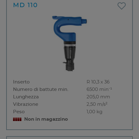
MD 110
Inserto
R 10,3 x 36
Numero di battute min.
6500 min⁻¹
Lunghezza
205,0 mm
Vibrazione
2,50 m/s²
Peso
1,00 kg
Non in magazzino