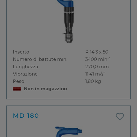
Inserto
R 14,3 x 50
Numero di battute min.
3400 min⁻¹
Lunghezza
270,0 mm
Vibrazione
11,41 m/s²
Peso
1,80 kg
Non in magazzino
MD 180