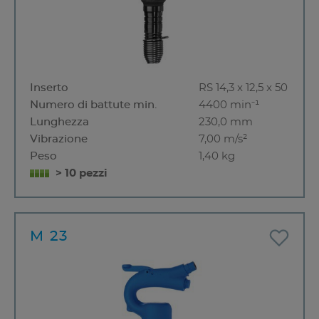
Inserto
RS 14,3 x 12,5 x 50
Numero di battute min.
4400 min⁻¹
Lunghezza
230,0 mm
Vibrazione
7,00 m/s²
Peso
1,40 kg
> 10 pezzi
M 23