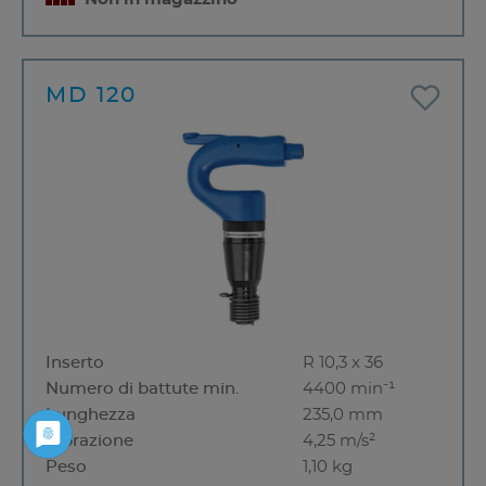
MD 120
Inserto
R 10,3 x 36
Numero di battute min.
4400 min⁻¹
Lunghezza
235,0 mm
Vibrazione
4,25 m/s²
Peso
1,10 kg