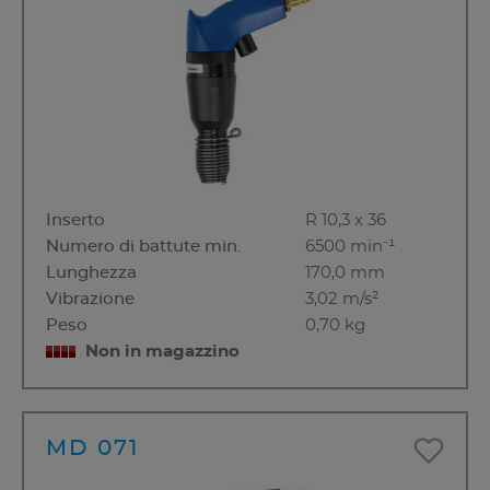
Inserto
R 10,3 x 36
Numero di battute min.
6500 min⁻¹
Lunghezza
170,0 mm
Vibrazione
3,02 m/s²
Peso
0,70 kg
Non in magazzino
MD 071