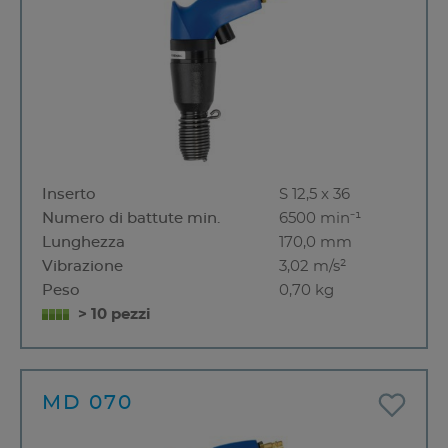
Inserto
S 12,5 x 36
Numero di battute min.
6500 min⁻¹
Lunghezza
170,0 mm
Vibrazione
3,02 m/s²
Peso
0,70 kg
> 10 pezzi
MD 070