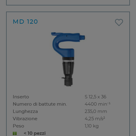
MD 120
Inserto
S 12,5 x 36
Numero di battute min.
4400 min⁻¹
Lunghezza
235,0 mm
Vibrazione
4,25 m/s²
Peso
1,10 kg
< 10 pezzi