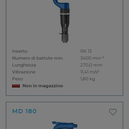
Inserto
RK 13
Numero di battute min.
3400 min⁻¹
Lunghezza
270,0 mm
Vibrazione
11,41 m/s²
Peso
1,80 kg
Non in magazzino
MD 180