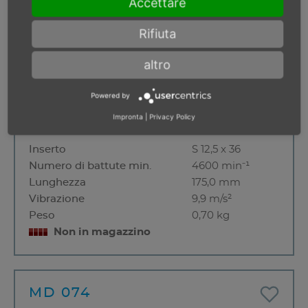
Accettare
Rifiuta
altro
Powered by
Impronta
|
Privacy Policy
Inserto
S 12,5 x 36
Numero di battute min.
4600 min⁻¹
Lunghezza
175,0 mm
Vibrazione
9,9 m/s²
Peso
0,70 kg
Non in magazzino
MD 074