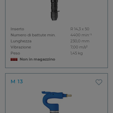
Inserto
R 14,3 x 50
Numero di battute min.
4400 min⁻¹
Lunghezza
230,0 mm
Vibrazione
7,00 m/s²
Peso
1,45 kg
Non in magazzino
M 13