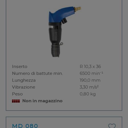
Inserto
R 10,3 x 36
Numero di battute min.
6500 min⁻¹
Lunghezza
190,0 mm
Vibrazione
3,30 m/s²
Peso
0,80 kg
Non in magazzino
MD 080