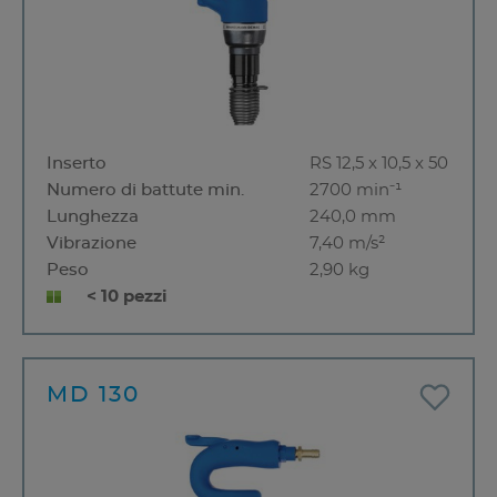
Inserto
RS 12,5 x 10,5 x 50
Numero di battute min.
2700 min⁻¹
Lunghezza
240,0 mm
Vibrazione
7,40 m/s²
Peso
2,90 kg
< 10 pezzi
MD 130