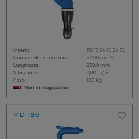
Inserto
RS 12,5 x 10,5 x 50
Numero di battute min.
4400 min⁻¹
Lunghezza
230,0 mm
Vibrazione
7,00 m/s²
Peso
1,30 kg
Non in magazzino
MD 180