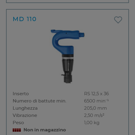
MD 110
Inserto
RS 12,5 x 36
Numero di battute min.
6500 min⁻¹
Lunghezza
205,0 mm
Vibrazione
2,50 m/s²
Peso
1,00 kg
Non in magazzino