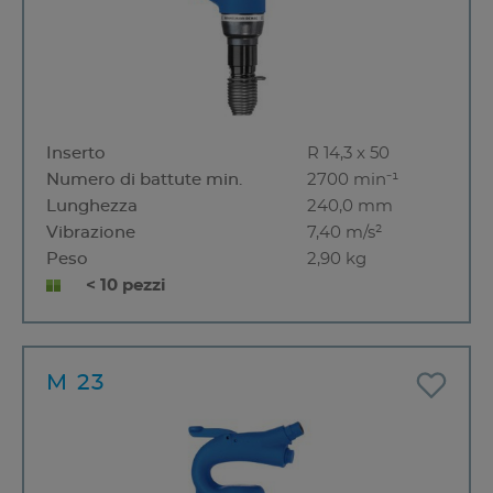
Inserto
R 14,3 x 50
Numero di battute min.
2700 min⁻¹
Lunghezza
240,0 mm
Vibrazione
7,40 m/s²
Peso
2,90 kg
< 10 pezzi
M 23