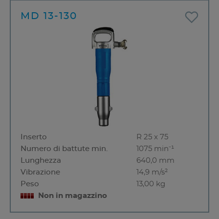
MD 13-130
Inserto
R 25 x 75
Numero di battute min.
1075 min⁻¹
Lunghezza
640,0 mm
Vibrazione
14,9 m/s²
Peso
13,00 kg
Non in magazzino