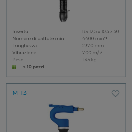
Inserto
RS 12,5 x 10,5 x 50
Numero di battute min.
4400 min⁻¹
Lunghezza
237,0 mm
Vibrazione
7,00 m/s²
Peso
1,45 kg
< 10 pezzi
M 13